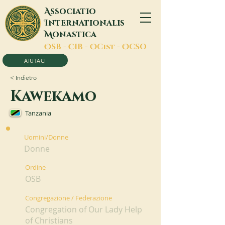
A
ssociatio
I
nternationalis
M
onastica
O
SB -
C
IB -
O
Cist -
O
CSO
AIUTACI
< Indietro
Kawekamo
Tanzania
Uomini/Donne
Donne
Ordine
OSB
Congregazione / Federazione
Congregation of Our Lady Help
of Christians