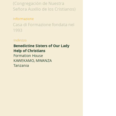
(Congregación de Nuestra
Señora Auxilio de los Cristianos)
Informazione
Casa di Formazione fondata nel
1993
Indirizzo
Benedictine Sisters of Our Lady
Help of Christians
Formation House
KAWEKAMO, MWANZA
Tanzania