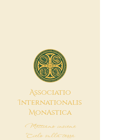
A
ssociatio
I
nternationalis
M
onAstica
Mettiamo insieme
Cielo sulla terra