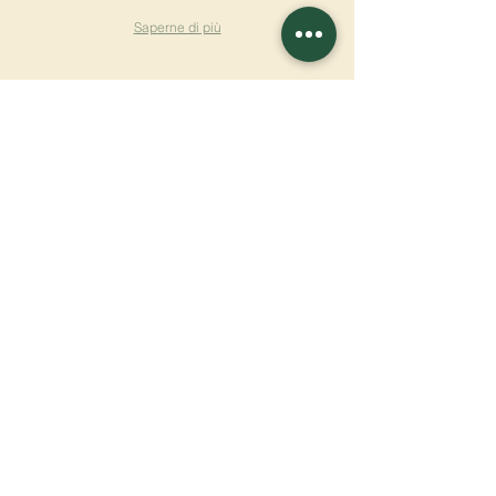
Saperne di più
ISCRIVITI ALLA
NEWSLETTER
Saperne di più
Cognome
Nome
E-mail
Lingua
Nome del monastero