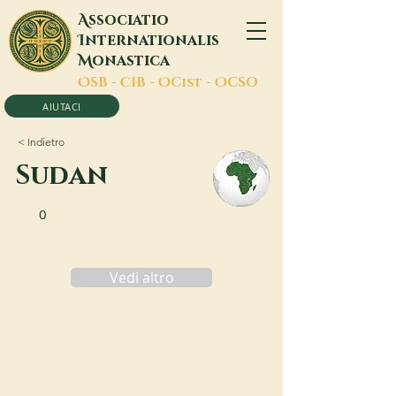
A
ssociatio
I
nternationalis
M
onastica
O
SB -
C
IB -
O
Cist -
O
CSO
AIUTACI
< Indietro
Sudan
0
Vedi altro