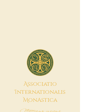
A
ssociatio
I
nternationalis
M
onAstica
Mettiamo insieme