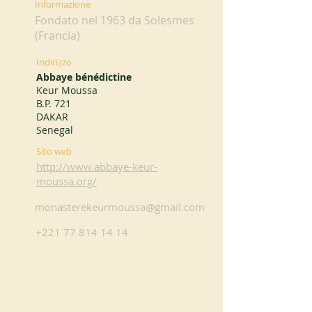
Informazione
Fondato nel 1963 da Solesmes
(Francia)
Indirizzo
Abbaye bénédictine
Keur Moussa
B.P. 721
DAKAR
Senegal
Sito web
http://www.abbaye-keur-
moussa.org/
monasterekeurmoussa@gmail.com
+221 77 814 14 14