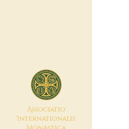
A
ssociatio
I
nternationalis
M
onAstica