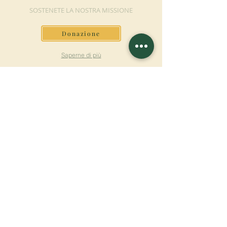
SOSTENETE LA NOSTRA MISSIONE
Donazione
Saperne di più
ISCRIVITI ALLA
NEWSLETTER
Saperne di più
Cognome
Nome
E-mail
Lingua