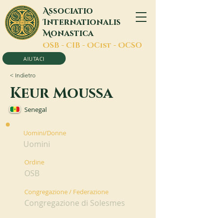
A
ssociatio
I
nternationalis
M
onastica
O
SB -
C
IB -
O
Cist -
O
CSO
AIUTACI
< Indietro
Keur Moussa
Senegal
Uomini/Donne
Uomini
Ordine
OSB
Congregazione / Federazione
Congregazione di Solesmes