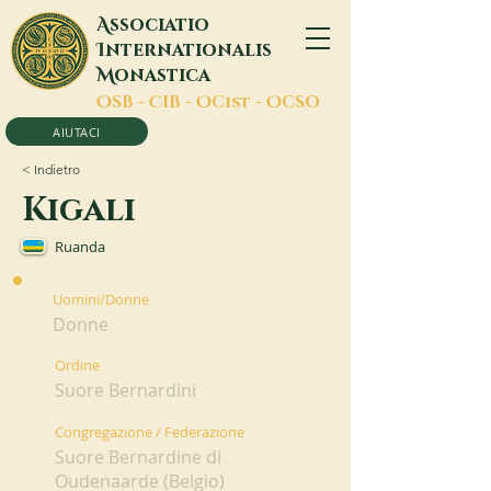
A
ssociatio
I
nternationalis
M
onastica
O
SB -
C
IB -
O
Cist -
O
CSO
AIUTACI
< Indietro
Kigali
Ruanda
Uomini/Donne
Donne
Ordine
Suore Bernardini
Congregazione / Federazione
Suore Bernardine di
Oudenaarde (Belgio)