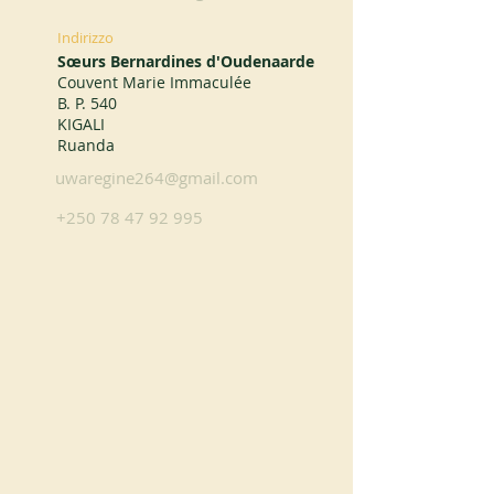
Indirizzo
Sœurs Bernardines d'Oudenaarde
Couvent Marie Immaculée
B. P. 540
KIGALI
Ruanda
uwaregine264@gmail.com
+250 78 47 92 995