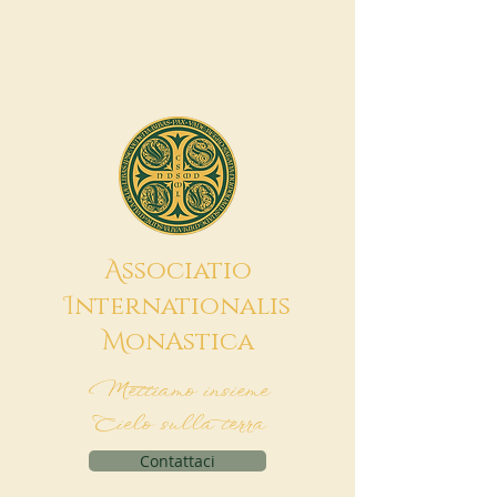
A
ssociatio
I
nternationalis
M
onAstica
Mettiamo insieme
Cielo sulla terra
Contattaci