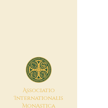
A
ssociatio
I
nternationalis
M
onAstica