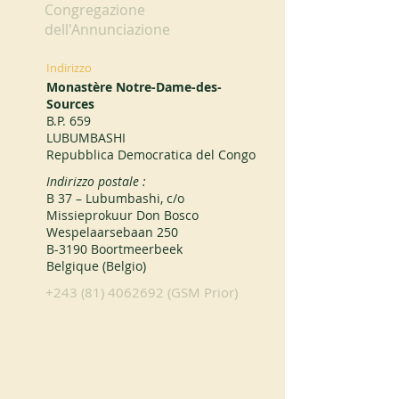
Congregazione
dell'Annunciazione
Indirizzo
Monastère Notre-Dame-des-
Sources
B.P. 659
LUBUMBASHI
Repubblica Democratica del Congo
Indirizzo postale :
B 37 – Lubumbashi, c/o
Missieprokuur Don Bosco
Wespelaarsebaan 250
B-3190 Boortmeerbeek
Belgique (Belgio)
+243 (81) 4062692
(GSM Prior)