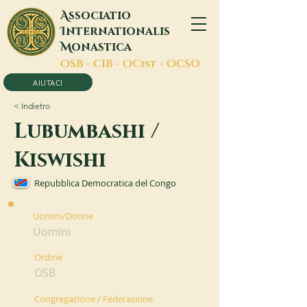
A
ssociatio
I
nternationalis
M
onastica
O
SB -
C
IB -
O
Cist -
O
CSO
AIUTACI
< Indietro
Lubumbashi /
Kiswishi
Repubblica Democratica del Congo
Uomini/Donne
Uomini
Ordine
OSB
Congregazione / Federazione