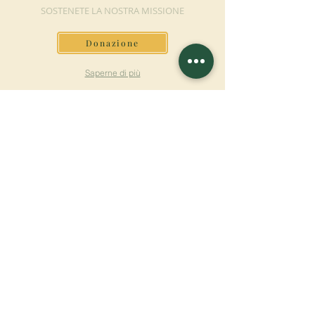
SOSTENETE LA NOSTRA MISSIONE
Donazione
Saperne di più
ISCRIVITI ALLA
NEWSLETTER
Saperne di più
Cognome
Nome
E-mail
Lingua