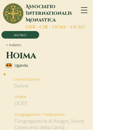
A
ssociatio
I
nternationalis
M
onastica
O
SB -
C
IB -
O
Cist -
O
CSO
AIUTACI
< Indietro
Hoima
Uganda
Uomini/Donne
Donne
Ordine
OCIST
Congregazione / Federazione
Congregazione di Anagni, Suore
Cistercensi della Carità.