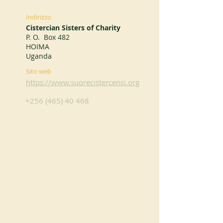
Indirizzo
Cistercian Sisters of Charity
P. O. Box 482
HOIMA
Uganda
Sito web
https://www.suorecistercensi.org
+256 (465) 40 468