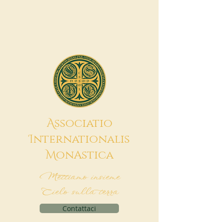
A
ssociatio
I
nternationalis
M
onAstica
Mettiamo insieme
Cielo sulla terra
Contattaci