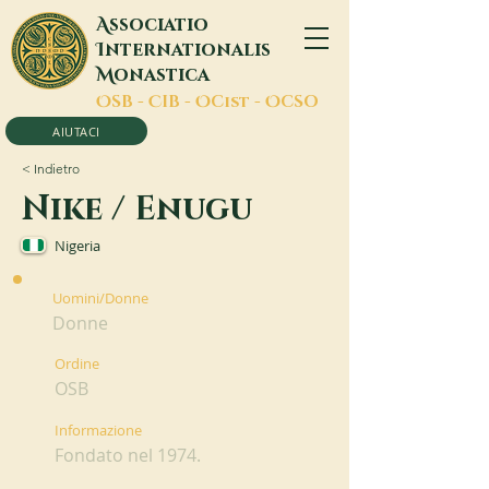
A
ssociatio
I
nternationalis
M
onastica
O
SB -
C
IB -
O
Cist -
O
CSO
AIUTACI
< Indietro
Nike / Enugu
Nigeria
Uomini/Donne
Donne
Ordine
OSB
Informazione
Fondato nel 1974.