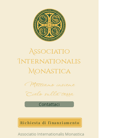
A
ssociatio
I
nternationalis
M
onAstica
Mettiamo insieme
Cielo sulla terra
Contattaci
Richiesta di finanziamento
Associatio Internationalis Monastica