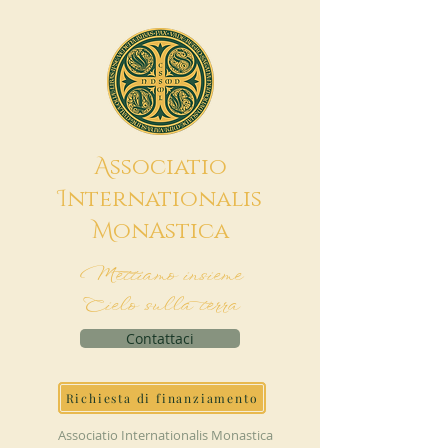
A
ssociatio
I
nternationalis
M
onAstica
Mettiamo insieme
Cielo sulla terra
Contattaci
Richiesta di finanziamento
Associatio Internationalis Monastica