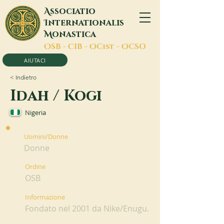
A
ssociatio
I
nternationalis
M
onastica
O
SB -
C
IB -
O
Cist -
O
CSO
AIUTACI
< Indietro
Idah / Kogi
Nigeria
Uomini/Donne
Donne
Ordine
OSB
Informazione
Fondato nel 2001 da Nike/Enugu.