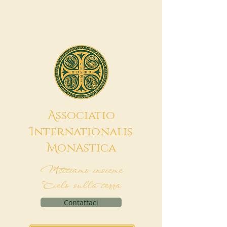
A
ssociatio
I
nternationalis
M
onAstica
Mettiamo insieme
Cielo sulla terra
Contattaci