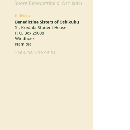
Suore Benedettine di Oshikuku
Indirizzo
Benedictine Sisters of Oshikuku
St. Kredula Student House
P. O. Box 25008
Windhoek
Namibia
+264 (061) 30 96 51