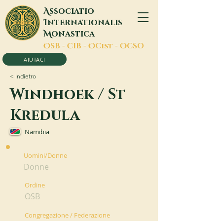
A
ssociatio
I
nternationalis
M
onastica
O
SB -
C
IB -
O
Cist -
O
CSO
AIUTACI
< Indietro
Windhoek / St
Kredula
Namibia
Uomini/Donne
Donne
Ordine
OSB
Congregazione / Federazione