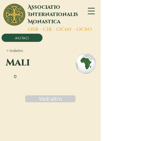
A
ssociatio
I
nternationalis
M
onastica
O
SB -
C
IB -
O
Cist -
O
CSO
AIUTACI
< Indietro
Mali
0
Vedi altro