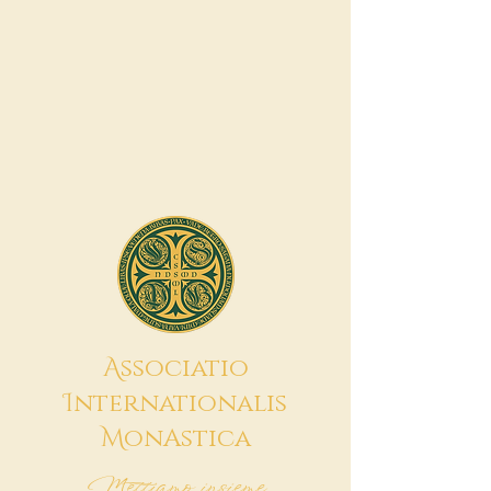
A
ssociatio
I
nternationalis
M
onAstica
Mettiamo insieme