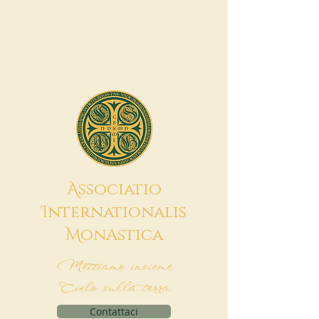
A
ssociatio
I
nternationalis
M
onAstica
Mettiamo insieme
Cielo sulla terra
Contattaci