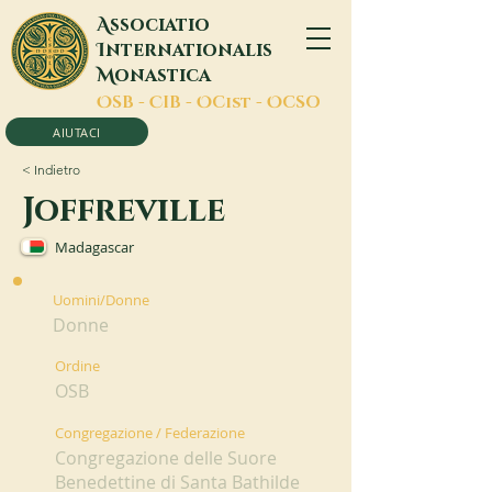
A
ssociatio
I
nternationalis
M
onastica
O
SB -
C
IB -
O
Cist -
O
CSO
AIUTACI
< Indietro
Joffreville
Madagascar
Uomini/Donne
Donne
Ordine
OSB
Congregazione / Federazione
Congregazione delle Suore
Benedettine di Santa Bathilde