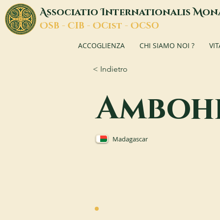
A
I
M
ssociatio
nternationalis
on
O
C
O
O
SB -
IB -
Cist -
CSO
ACCOGLIENZA
CHI SIAMO NOI ?
VI
< Indietro
Ambohi
Madagascar