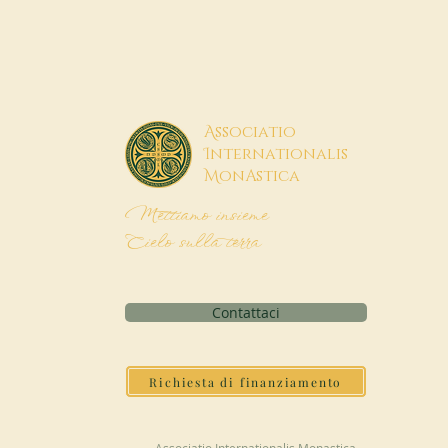
A
ssociatio
I
nternationalis
M
onAstica
Mettiamo insieme
Cielo sulla terra
Contattaci
Richiesta di finanziamento