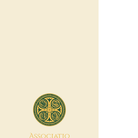
A
ssociatio