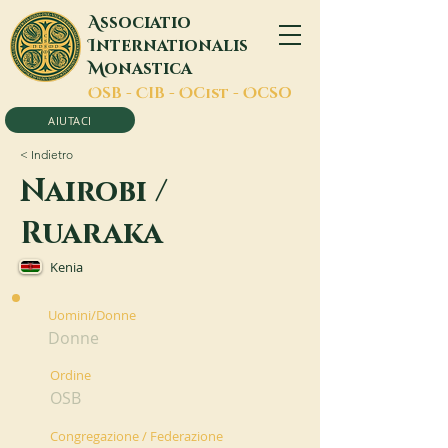
A
ssociatio
I
nternationalis
M
onastica
O
SB -
C
IB -
O
Cist -
O
CSO
AIUTACI
< Indietro
Nairobi /
Ruaraka
Kenia
Uomini/Donne
Donne
Ordine
OSB
Congregazione / Federazione