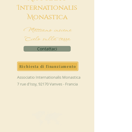
I
nternationalis
M
onAstica
Mettiamo insieme
Cielo sulla terra
Contattaci
Richiesta di finanziamento
Associatio Internationalis Monastica
7 rue d'Issy, 92170 Vanves - Francia