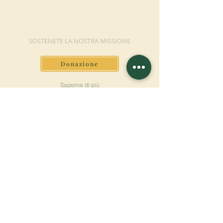
FAI UNA
DONAZIONE
SOSTENETE LA NOSTRA MISSIONE
Donazione
Saperne di più
ISCRIVITI ALLA
NEWSLETTER
Saperne di più
Cognome
Nome
E-mail