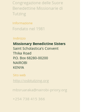
Congregazione delle Suore
Benedettine Missionarie di
Tutzing
Informazione
Fondato nel 1981
Indirizzo
Missionary Benedictine Sisters
Saint Scholastica's Convent
Thika Road
P.O. Box
68280-00200
NAIROBI
KENYA
Sito web
http://osbtutzing.org
mbsruaraka@nairobi-priory.org
+254 738 415 366