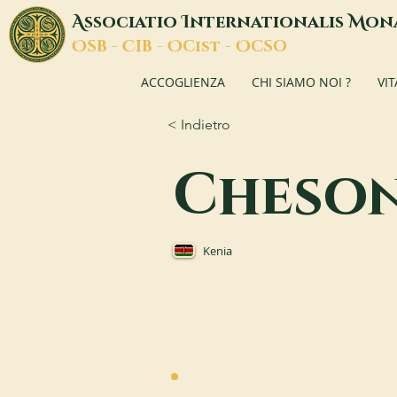
A
I
M
ssociatio
nternationalis
on
O
C
O
O
SB -
IB -
Cist -
CSO
ACCOGLIENZA
CHI SIAMO NOI ?
VI
< Indietro
Cheso
Kenia