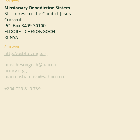
Indirizzo
Missionary Benedictine Sisters
St. Therese of the Child of Jesus
Convent
P.O. Box 8409-30100
ELDORET CHESONGOCH
KENYA
Sito web
http://osbtutzing.org
mbschesongoch@nairobi-
priory.org
;
marceosbamtivo@yahoo.com
+254 725 815 739