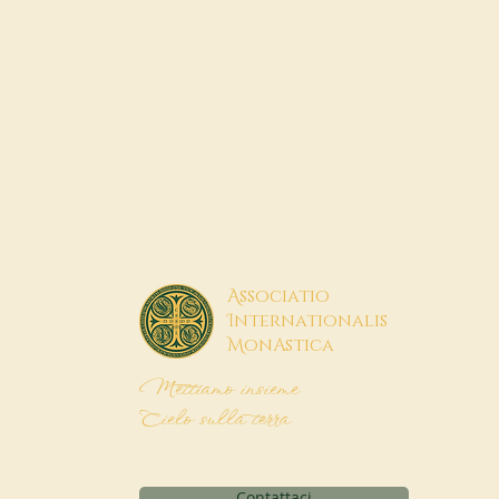
A
ssociatio
I
nternationalis
M
onAstica
Mettiamo insieme
Cielo sulla terra
Contattaci