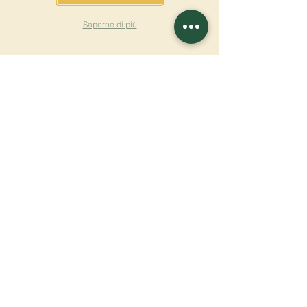
Saperne di più
ISCRIVITI ALLA
NEWSLETTER
Saperne di più
Cognome
Nome
E-mail
Lingua
Nome del monastero