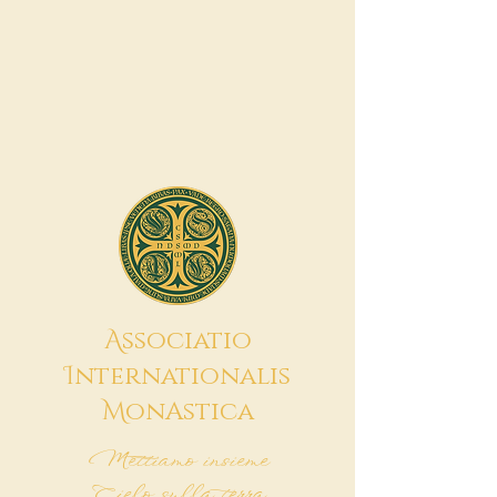
A
ssociatio
I
nternationalis
M
onAstica
Mettiamo insieme
Cielo sulla terra