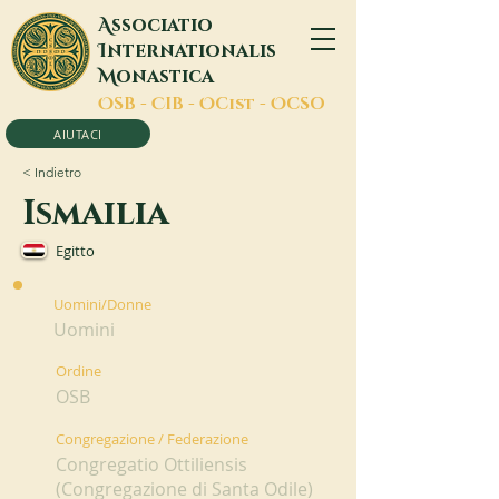
A
ssociatio
I
nternationalis
M
onastica
O
SB -
C
IB -
O
Cist -
O
CSO
AIUTACI
< Indietro
Ismailia
Egitto
Uomini/Donne
Uomini
Ordine
OSB
Congregazione / Federazione
Congregatio Ottiliensis
(Congregazione di Santa Odile)