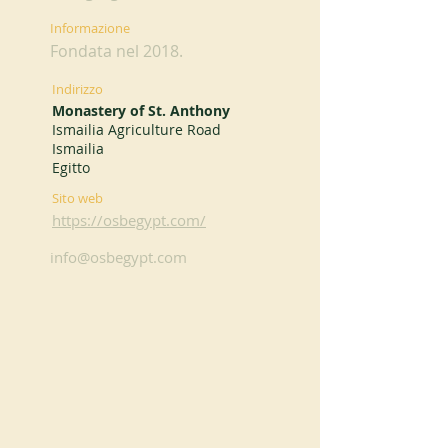
Informazione
Fondata nel 2018.
Indirizzo
Monastery of St. Anthony
Ismailia Agriculture Road
Ismailia
Egitto
Sito web
https://osbegypt.com/
info@osbegypt.com