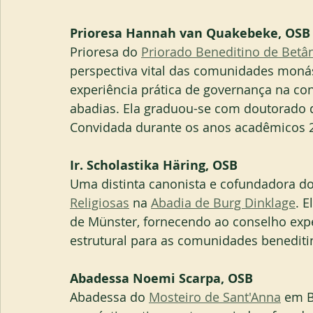
Prioresa Hannah van Quakebeke, OSB
Prioresa do 
Priorado Beneditino de Betâ
perspectiva vital das comunidades monás
experiência prática de governança na co
abadias. Ela graduou-se com doutorado do
Convidada durante os anos acadêmicos 2
Ir. Scholastika Häring, OSB 
Uma distinta canonista e cofundadora do
Religiosas
 na 
Abadia de Burg Dinklage
. E
de Münster, fornecendo ao conselho exper
estrutural para as comunidades benediti
Abadessa Noemi Scarpa, OSB
Abadessa do 
Mosteiro de Sant'Anna
 em B