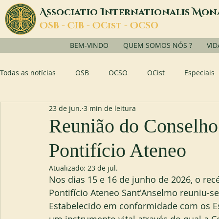
A
I
M
ssociatio
nternationalis
on
O
C
O
O
SB -
IB -
Cist -
CSO
BEM-VINDO
QUEM SOMOS NÓS ?
VID
Todas as notícias
OSB
OCSO
OCist
Especiais
23 de jun.
3 min de leitura
Reunião do Conselho
Pontifício Ateneo
Atualizado:
23 de jul.
Nos dias 15 e 16 de junho de 2026, o r
Pontifício Ateneo Sant'Anselmo reuniu-s
Estabelecido em conformidade com os Es