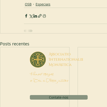
OSB
Especiais
Posts recentes
A
ssociatio
I
nternationalis
M
onAstica
Vamos trazer
o Céu à Terra juntos
Contate-nos