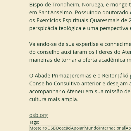
Bispo de 
Trondheim, Noruega
, e monge t
em Sant'Anselmo. Possuindo doutorado 
os Exercícios Espirituais Quaresmais de 
perspicácia teológica e uma perspectiva e
Valendo-se de sua expertise e conhecim
do conselho auxiliaram os líderes do Aten
maneiras de tornar a oferta acadêmica m
O Abade Primaz Jeremias e o Reitor Ják
Conselho Consultivo anterior e desejam 
acompanhar o Ateneu em sua missão de se
cultura mais ampla.
osb.org
Tags:
Mosteiro
OSB
Doação
Apoiar
Mundo
Internacional
Ab