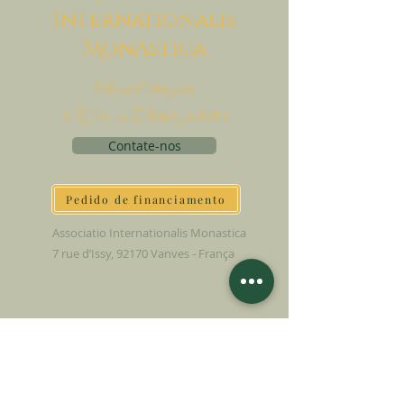
I
nternationalis
M
onAstica
Vamos trazer
o Céu à Terra juntos
Contate-nos
Pedido de financiamento
Associatio Internationalis Monastica
7 rue d’Issy, 92170 Vanves - França