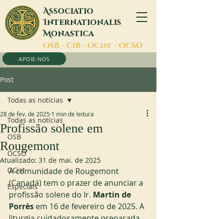
A
ssociatio
I
nternationalis
M
onastica
O
SB -
C
IB -
O
Cist -
O
CSO
APOIE-NOS
Post
Todas as notícias
28 de fev. de 2025
1 min de leitura
Todas as notícias
Profissão solene em
OSB
Rougemont
OCSO
Atualizado:
31 de mai. de 2025
OCist
A comunidade de Rougemont 
(Canadá) tem o prazer de anunciar a 
Especiais
profissão solene do Ir. 
Martin de 
Porrès
 em 16 de fevereiro de 2025. A 
liturgia cuidadosamente preparada 