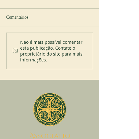
Comentários
Cursos de liturgia
Jubileu do mostei
Não é mais possível comentar
esta publicação. Contate o
Itatinga (Brasil)
proprietário do site para mais
informações.
A
ssociatio