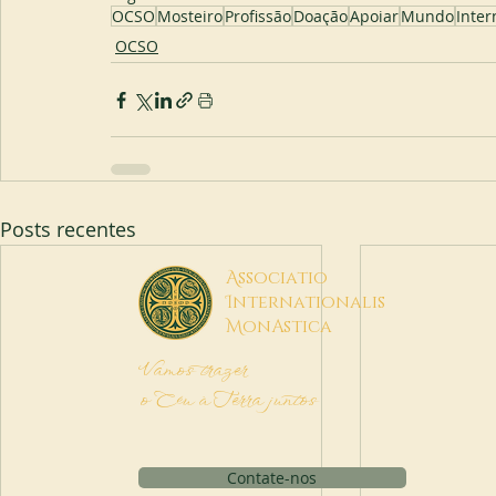
OCSO
Mosteiro
Profissão
Doação
Apoiar
Mundo
Inter
OCSO
Posts recentes
A
ssociatio
I
nternationalis
M
onAstica
Vamos trazer
o Céu à Terra juntos
Contate-nos