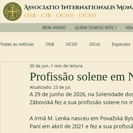
A
I
M
ssociatio
nternationalis
on
O
C
O
O
SB -
IB -
Cist -
CSO
BEM-VINDO
QUEM SOMOS NÓS ?
VID
Todas as notícias
OSB
OCSO
OCist
Especiais
30 de jun.
1 min de leitura
Profissão solene em 
Atualizado:
23 de jul.
A 29 de junho de 2026, na Solenidade dos
Zábovská fez a sua profissão solene no m
A Irmã M. Lenka nasceu em Považská Byst
Paní em abril de 2021 e fez a sua profis