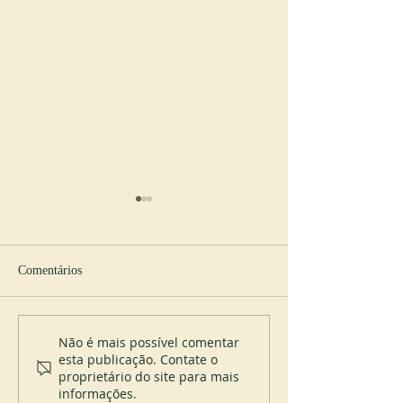
Comentários
Novo abade em Spencer
200 anos do Mont
Não é mais possível comentar
esta publicação. Contate o
proprietário do site para mais
informações.