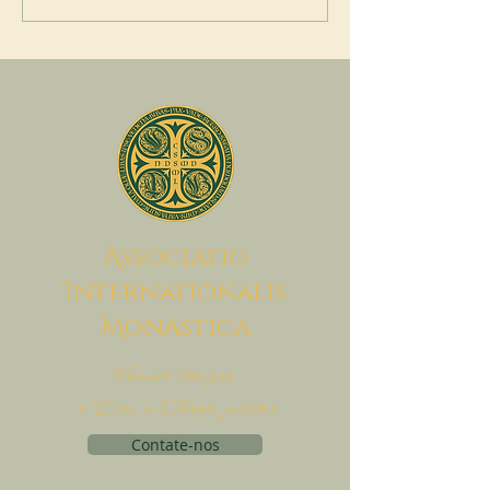
A
ssociatio
I
nternationalis
M
onAstica
Vamos trazer
o Céu à Terra juntos
Contate-nos