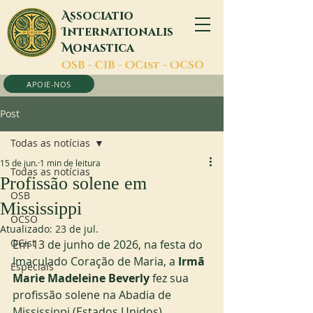
A
ssociatio
I
nternationalis
M
onastica
O
SB -
C
IB -
O
Cist -
O
CSO
APOIE-NOS
Post
Todas as notícias
15 de jun.
1 min de leitura
Todas as notícias
Profissão solene em
OSB
Mississippi
OCSO
Atualizado:
23 de jul.
OCist
Em 13 de junho de 2026, na festa do 
Imaculado Coração de Maria, a 
Irmã 
Especiais
Marie Madeleine Beverly
 fez sua 
profissão solene na Abadia de 
Mississippi (Estados Unidos).