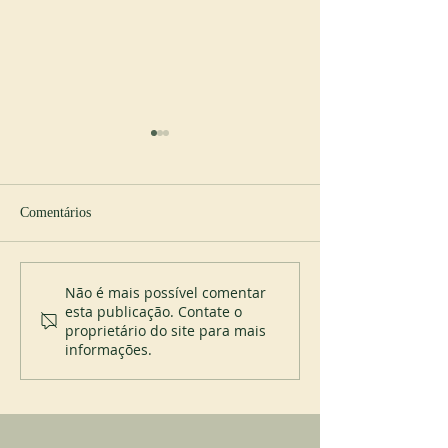
Comentários
Abadia de Blauvac
Novo abade em S
Não é mais possível comentar
esta publicação. Contate o
proprietário do site para mais
informações.