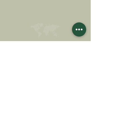
FAÇA UMA DOAÇÃO
APOIE NOSSA MISSÃO
Doação
Saber mais
ASSINAR A
NEWSLETTER
Saber mais
Sobrenome