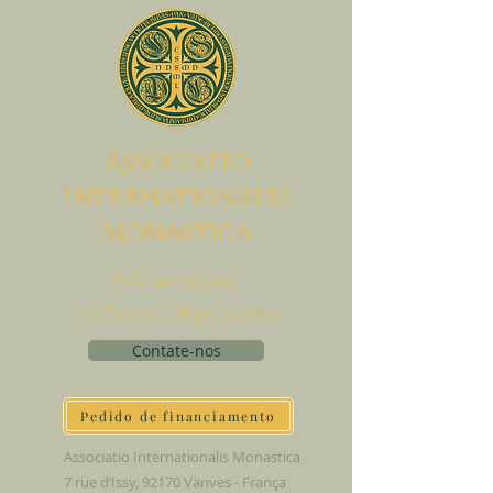
A
ssociatio
I
nternationalis
M
onAstica
Vamos trazer
o Céu à Terra juntos
Contate-nos
Pedido de financiamento
Associatio Internationalis Monastica
7 rue d’Issy, 92170 Vanves - França