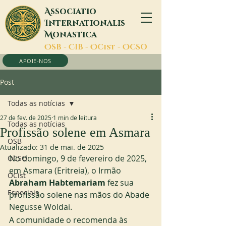
A
ssociatio
I
nternationalis
M
onastica
O
SB -
C
IB -
O
Cist -
O
CSO
APOIE-NOS
Post
Todas as notícias
27 de fev. de 2025
1 min de leitura
Todas as notícias
Profissão solene em Asmara
OSB
Atualizado:
31 de mai. de 2025
No domingo, 9 de fevereiro de 2025, 
OCSO
em Asmara (Eritreia), o Irmão 
OCist
Abraham Habtemariam
 fez sua 
Especiais
profissão solene nas mãos do Abade 
Negusse Woldai. 
A comunidade o recomenda às 