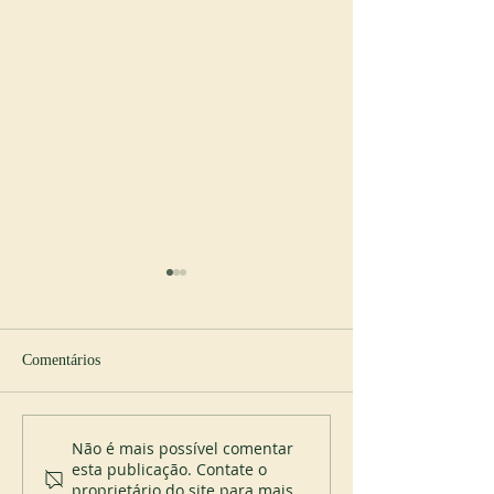
Comentários
Cursos de liturgia
Jubileu do mostei
Não é mais possível comentar
esta publicação. Contate o
Itatinga (Brasil)
proprietário do site para mais