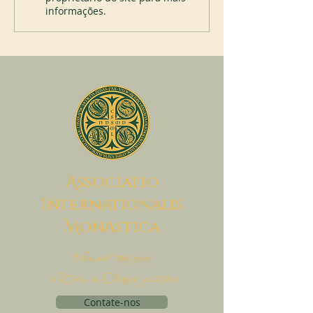
informações.
A
ssociatio
I
nternationalis
M
onAstica
Vamos trazer
o Céu à Terra juntos
Contate-nos