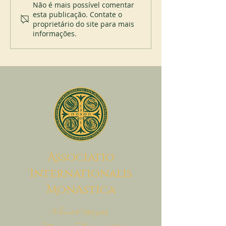
Profissão perpétua no St
Papa Leão XIV vis
Não é mais possível comentar
esta publicação. Contate o
Placid Priory
Abadia de Montec
proprietário do site para mais
20 de julho de 20
informações.
A
ssociatio
I
nternationalis
M
onAstica
Vamos trazer