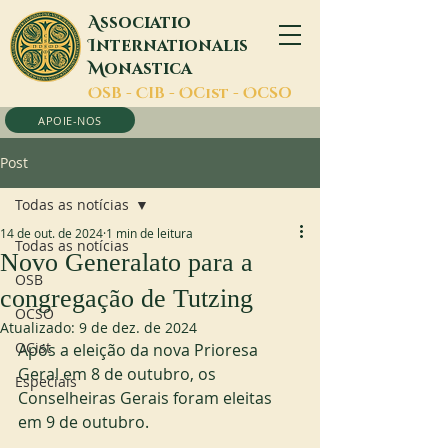
A
ssociatio
I
nternationalis
M
onastica
O
SB -
C
IB -
O
Cist -
O
CSO
APOIE-NOS
Post
Todas as notícias
14 de out. de 2024
1 min de leitura
Todas as notícias
Novo Generalato para a
OSB
congregação de Tutzing
OCSO
Atualizado:
9 de dez. de 2024
OCist
Após a eleição da nova Prioresa 
Geral em 8 de outubro, os 
Especiais
Conselheiras Gerais foram eleitas 
em 9 de outubro.