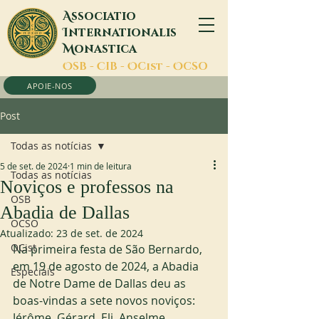
A
ssociatio
I
nternationalis
M
onastica
O
SB -
C
IB -
O
Cist -
O
CSO
APOIE-NOS
Post
Todas as notícias
5 de set. de 2024
1 min de leitura
Todas as notícias
Noviços e professos na
OSB
Abadia de Dallas
OCSO
Atualizado:
23 de set. de 2024
OCist
Na primeira festa de São Bernardo, 
em 19 de agosto de 2024, a Abadia 
Especiais
de Notre Dame de Dallas deu as 
boas-vindas a sete novos noviços: 
Jérôme, Gérard, Eli, Anselme, 