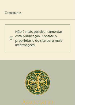
Comentários
Cursos de liturgia
Jubileu do mostei
Não é mais possível comentar
esta publicação. Contate o
Itatinga (Brasil)
proprietário do site para mais
informações.
A
ssociatio