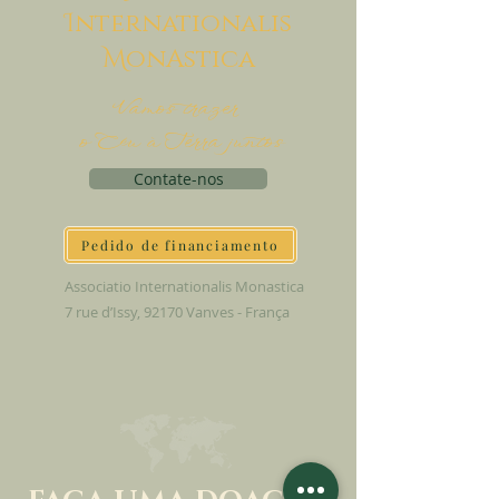
I
nternationalis
M
onAstica
Vamos trazer
o Céu à Terra juntos
Contate-nos
Pedido de financiamento
Associatio Internationalis Monastica
7 rue d’Issy, 92170 Vanves - França