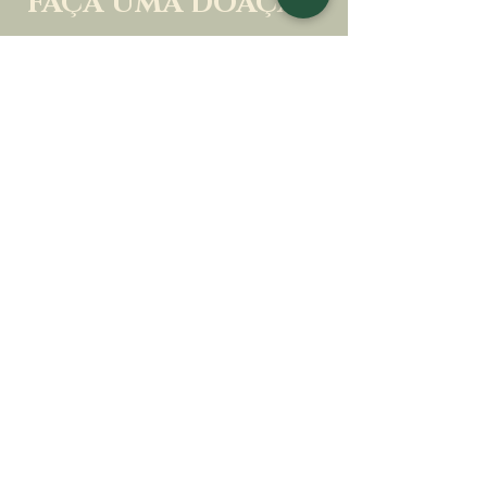
FAÇA UMA DOAÇÃO
APOIE NOSSA MISSÃO
Doação
Saber mais
ASSINAR A
NEWSLETTER
Saber mais
Sobrenome
Primeiro nome
Email