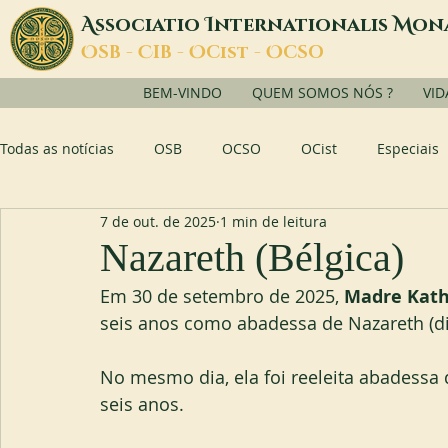
A
I
M
ssociatio
nternationalis
on
O
C
O
O
SB -
IB -
Cist -
CSO
BEM-VINDO
QUEM SOMOS NÓS ?
VID
Todas as notícias
OSB
OCSO
OCist
Especiais
7 de out. de 2025
1 min de leitura
Nazareth (Bélgica)
Em 30 de setembro de 2025, 
Madre Kath
seis anos como abadessa de Nazareth (di
No mesmo dia, ela foi reeleita abadess
seis anos.