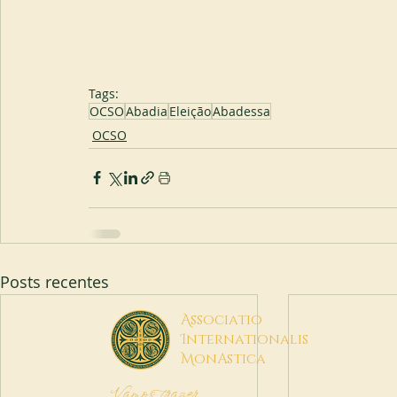
Tags:
OCSO
Abadia
Eleição
Abadessa
OCSO
Posts recentes
A
ssociatio
I
nternationalis
M
onAstica
Vamos trazer