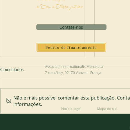
o Céu à Terra juntos
Contate-nos
Pedido de financiamento
Associatio Internationalis Monastica
Comentários
7 rue d’Issy, 92170 Vanves - França
Abadia de Blauvac
Não é mais possível comentar esta publicação. Contat
Novo abade 
informações.
Notícia legal
Mapa do site