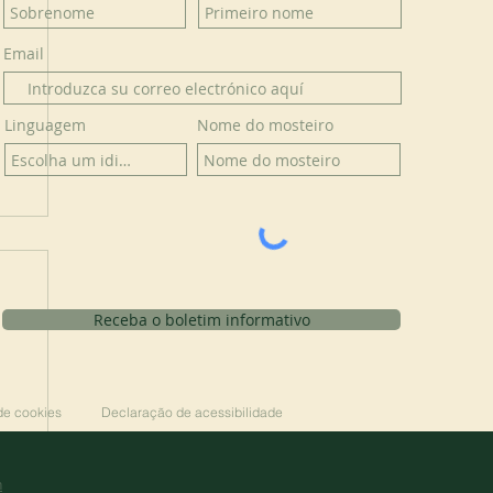
Email
Linguagem
Nome do mosteiro
Receba o boletim informativo
 de cookies
Declaração de acessibilidade
n