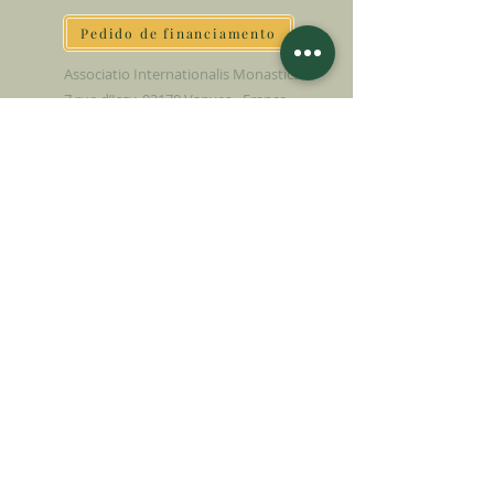
Pedido de financiamento
Associatio Internationalis Monastica
7 rue d’Issy, 92170 Vanves - França
FAÇA UMA DOAÇÃO
APOIE NOSSA MISSÃO
Doação
Saber mais
ASSINAR A