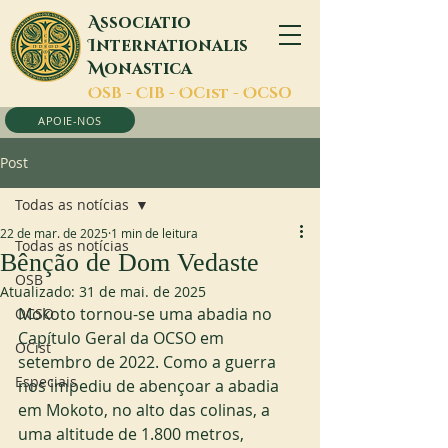
A
ssociatio
I
nternationalis
M
onastica
O
SB -
C
IB -
O
Cist -
O
CSO
APOIE-NOS
Post
Todas as notícias
22 de mar. de 2025
1 min de leitura
Todas as notícias
Bênção de Dom Vedaste
OSB
Atualizado:
31 de mai. de 2025
Mokoto tornou-se uma abadia no 
OCSO
Capítulo Geral da OCSO em 
OCist
setembro de 2022. Como a guerra 
Especiais
nos impediu de abençoar a abadia 
em Mokoto, no alto das colinas, a 
uma altitude de 1.800 metros, 