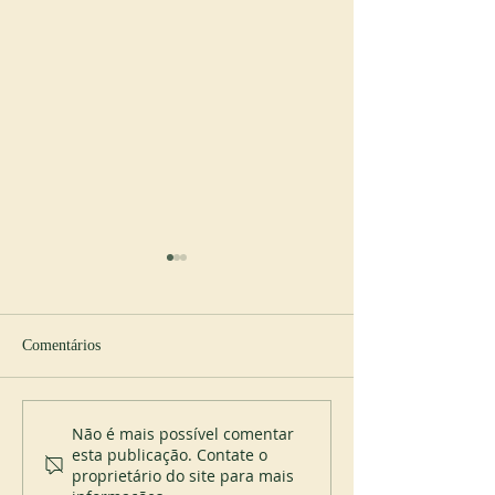
Comentários
Novo abade em Spencer
200 anos do Mont
Não é mais possível comentar
esta publicação. Contate o
proprietário do site para mais