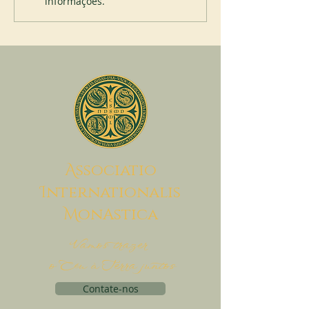
informações.
A
ssociatio
I
nternationalis
M
onAstica
Vamos trazer
o Céu à Terra juntos
Contate-nos