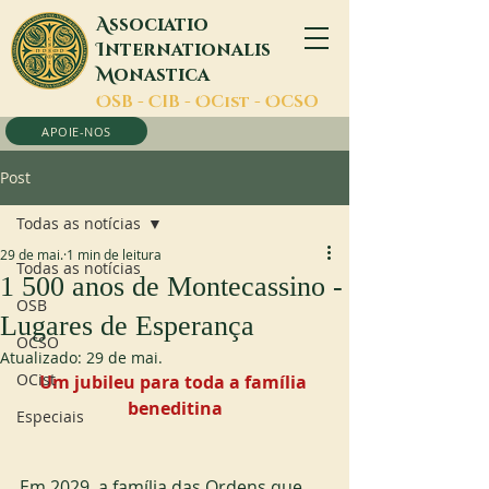
A
ssociatio
I
nternationalis
M
onastica
O
SB -
C
IB -
O
Cist -
O
CSO
APOIE-NOS
Post
Todas as notícias
29 de mai.
1 min de leitura
Todas as notícias
1 500 anos de Montecassino -
OSB
Lugares de Esperança
OCSO
Atualizado:
29 de mai.
OCist
Um jubileu para toda a família 
beneditina
Especiais
Em 2029, a família das Ordens que 