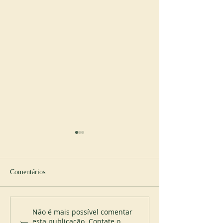
Comentários
Profissão perpétua no St
Papa Leão XIV vis
Não é mais possível comentar
esta publicação. Contate o
Placid Priory
Abadia de Montec