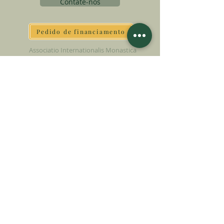
Contate-nos
Pedido de financiamento
Associatio Internationalis Monastica
7 rue d’Issy, 92170 Vanves - França
FAÇA UMA DOAÇÃO
APOIE NOSSA MISSÃO
Doação
Saber mais