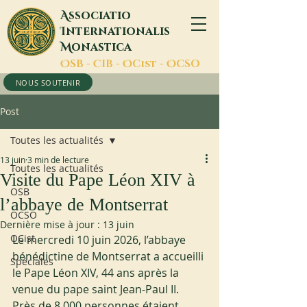
A
ssociatio
I
nternationalis
M
onastica
O
SB -
C
IB -
O
Cist -
O
CSO
NOUS SOUTENIR
Post
Toutes les actualités
13 juin
3 min de lecture
Toutes les actualités
Visite du Pape Léon XIV à
OSB
l’abbaye de Montserrat
OCSO
Dernière mise à jour :
13 juin
OCist
Le mercredi 10 juin 2026, l’abbaye 
bénédictine de Montserrat a accueilli 
Spéciales
le Pape Léon XIV, 44 ans après la 
venue du pape saint Jean-Paul II. 
Près de 8 000 personnes étaient 