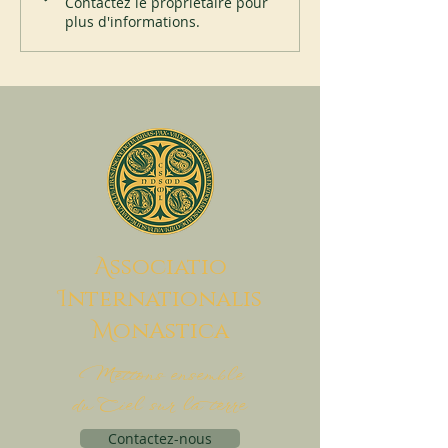
Contactez le propriétaire pour
plus d'informations.
A
ssociatio
I
nternationalis
M
onAstica
Mettons ensemble
du Ciel sur la terre
Contactez-nous