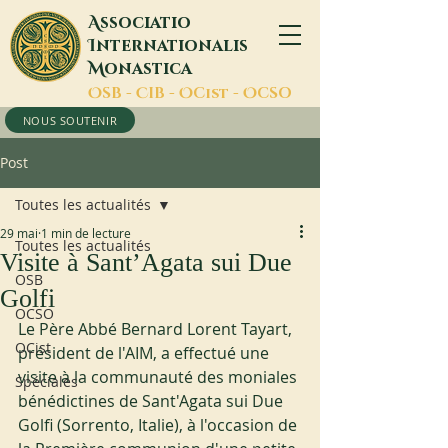
A
ssociatio
I
nternationalis
M
onastica
O
SB -
C
IB -
O
Cist -
O
CSO
NOUS SOUTENIR
Post
Toutes les actualités
29 mai
1 min de lecture
Toutes les actualités
Visite à Sant’Agata sui Due
OSB
Golfi
OCSO
Le Père Abbé Bernard Lorent Tayart, 
OCist
président de l'AIM, a effectué une 
visite à la communauté des moniales 
Spéciales
bénédictines de Sant'Agata sui Due 
Golfi (Sorrento, Italie), à l'occasion de 