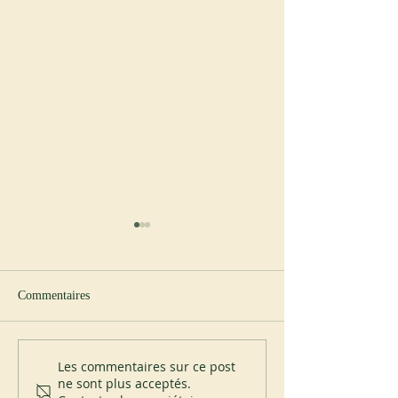
Commentaires
Nouvel abbé à Cullman
Visite du père Ign
Les commentaires sur ce post
ne sont plus acceptés.
à Subiaco