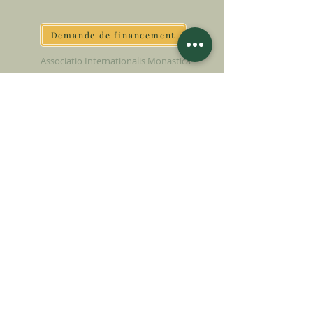
Demande de financement
Associatio Internationalis Monastica
7 rue d’Issy, 92170 Vanves - France
FAIRE UN DON
SOUTENIR NOTRE MISSION
Donation
En savoir plus