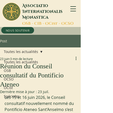
A
ssociatio
I
nternationalis
M
onastica
O
SB -
C
IB -
O
Cist -
O
CSO
NOUS SOUTENIR
Post
Toutes les actualités
23 juin
3 min de lecture
Toutes les actualités
Réunion du Conseil
OSB
consultatif du Pontificio
OCSO
Ateneo
OCist
Dernière mise à jour :
23 juil.
Spéciales
Les 15 et 16 juin 2026, le Conseil 
consultatif nouvellement nommé du 
Pontificio Ateneo Sant’Anselmo s’est 