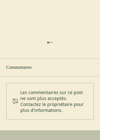
Commentaires
Nouvel abbé à Cullman
Visite du père Ign
Les commentaires sur ce post
ne sont plus acceptés.
à Subiaco
Contactez le propriétaire pour
plus d'informations.