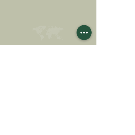
FAIRE UN DON
SOUTENIR NOTRE MISSION
Donation
En savoir plus
S'INSCRIRE À LA
NEWSLETTER
En savoir plus
Nom de famille