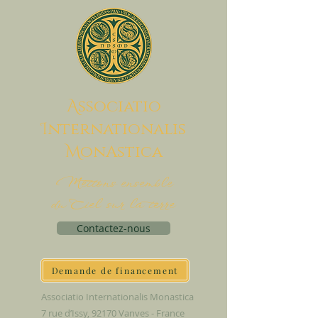
A
ssociatio
I
nternationalis
M
onAstica
Mettons ensemble
du Ciel sur la terre
Contactez-nous
Demande de financement
Associatio Internationalis Monastica
7 rue d’Issy, 92170 Vanves - France