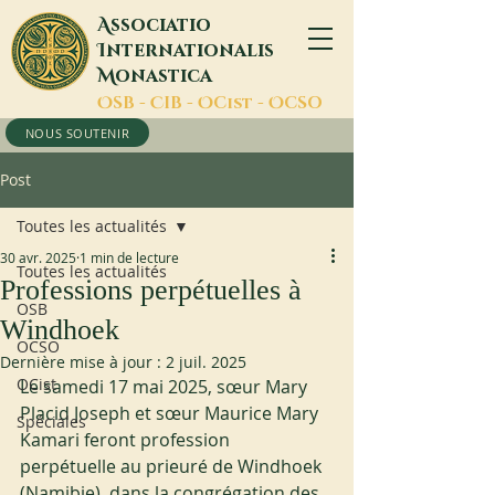
A
ssociatio
I
nternationalis
M
onastica
O
SB -
C
IB -
O
Cist -
O
CSO
NOUS SOUTENIR
Post
Toutes les actualités
30 avr. 2025
1 min de lecture
Toutes les actualités
Professions perpétuelles à
OSB
Windhoek
OCSO
Dernière mise à jour :
2 juil. 2025
OCist
Le samedi 17 mai 2025, sœur Mary 
Placid Joseph et sœur Maurice Mary 
Spéciales
Kamari feront profession 
perpétuelle au prieuré de Windhoek 
(Namibie), dans la congrégation des 