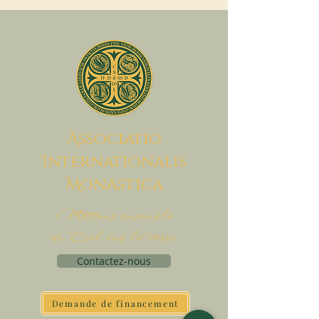
A
ssociatio
I
nternationalis
M
onAstica
Mettons ensemble
du Ciel sur la terre
Contactez-nous
Demande de financement