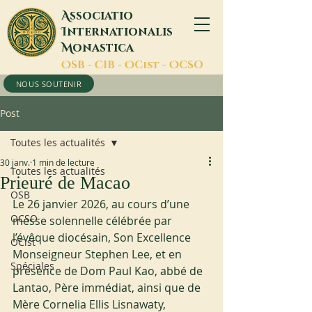
A
ssociatio
I
nternationalis
M
onastica
O
SB -
C
IB -
O
Cist -
O
CSO
NOUS SOUTENIR
Post
Toutes les actualités
30 janv.
1 min de lecture
Toutes les actualités
Prieuré de Macao
OSB
Le 26 janvier 2026, au cours d’une 
OCSO
messe solennelle célébrée par 
l’évêque diocésain, Son Excellence 
OCist
Monseigneur Stephen Lee, et en 
Spéciales
présence de Dom Paul Kao, abbé de 
Lantao, Père immédiat, ainsi que de 
Mère Cornelia Ellis Lisnawaty, 