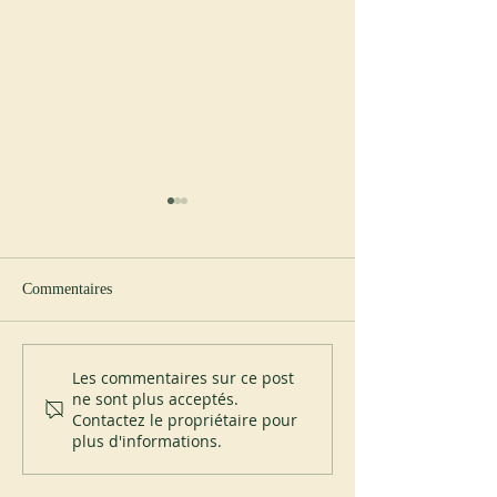
Commentaires
Abbaye de Blauvac
Nouvel abbé à Sp
Les commentaires sur ce post
ne sont plus acceptés.
Contactez le propriétaire pour
plus d'informations.