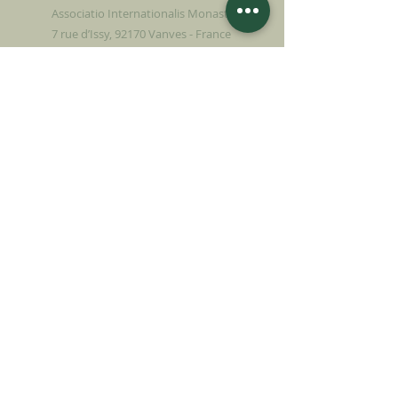
Associatio Internationalis Monastica
7 rue d’Issy, 92170 Vanves - France
FAIRE UN DON
SOUTENIR NOTRE MISSION
Donation
En savoir plus
S'INSCRIRE À LA
NEWSLETTER
En savoir plus