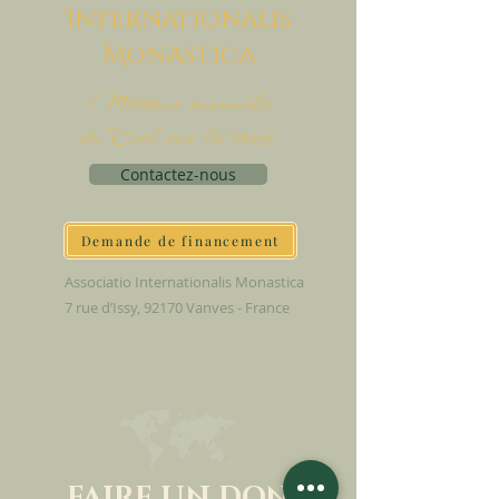
I
nternationalis
M
onAstica
Mettons ensemble
du Ciel sur la terre
Contactez-nous
Demande de financement
Associatio Internationalis Monastica
7 rue d’Issy, 92170 Vanves - France
FAIRE UN DON