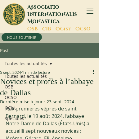
A
ssociatio
I
nternationalis
M
onastica
O
SB -
C
IB -
O
Cist -
O
CSO
NOUS SOUTENIR
Post
Toutes les actualités
5 sept. 2024
1 min de lecture
Toutes les actualités
Novices et profès à l’abbaye
OSB
de Dallas
OCSO
Dernière mise à jour :
23 sept. 2024
OCist
Aux premières vêpres de saint 
Bernard, le 19 août 2024, l’abbaye 
Spéciales
Notre Dame de Dallas (États-Unis) a 
accueilli sept nouveaux novices : 
Jérôme, Gérard, Eli, Anselme, 