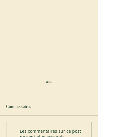
Commentaires
Nouvel abbé à Cullman
Visite du père Ign
Les commentaires sur ce post
ne sont plus acceptés.