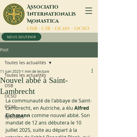
A
ssociatio
I
nternationalis
M
onastica
O
SB -
C
IB -
O
Cist -
O
CSO
NOUS SOUTENIR
Post
Toutes les actualités
11 juin 2025
1 min de lecture
Toutes les actualités
Nouvel abbé à Saint-
OSB
Lambrecht
OCSO
La communauté de l'abbaye de Saint-
OCist
Lambrecht, en Autriche, a élu 
Alfred 
Eichmann
 comme nouvel abbé. Son 
Spéciales
mandat de 12 ans débutera le 10 
juillet 2025, suite au départ à la 