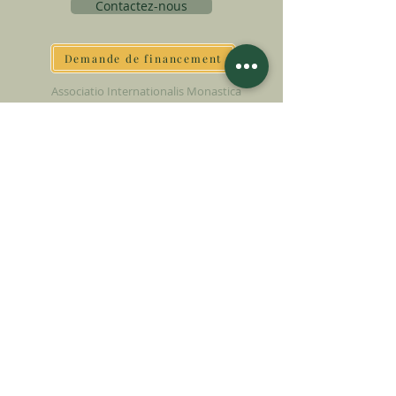
Contactez-nous
Demande de financement
Associatio Internationalis Monastica
7 rue d’Issy, 92170 Vanves - France
FAIRE UN DON
SOUTENIR NOTRE MISSION
Donation
En savoir plus