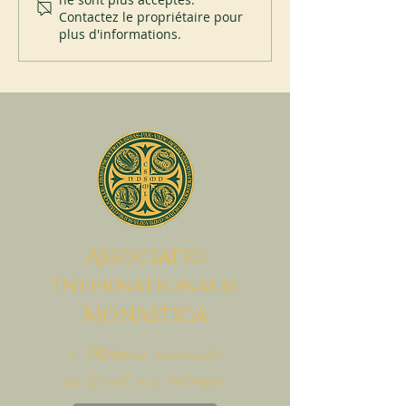
à Subiaco
Contactez le propriétaire pour
plus d'informations.
A
ssociatio
I
nternationalis
M
onAstica
Mettons ensemble
du Ciel sur la terre