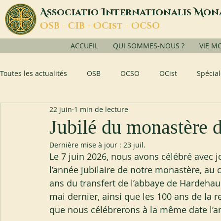
A
I
M
ssociatio
nternationalis
on
O
C
O
O
SB -
IB -
Cist -
CSO
ACCUEIL
QUI SOMMES-NOUS ?
VIE M
Toutes les actualités
OSB
OCSO
OCist
Spécial
22 juin
1 min de lecture
Jubilé du monastère d
Dernière mise à jour :
23 juil.
Le 7 juin 2026, nous avons célébré avec jo
l’année jubilaire de notre monastère, a
ans du transfert de l’abbaye de Hardehause
mai dernier, ainsi que les 100 ans de la 
que nous célébrerons à la même date l’a