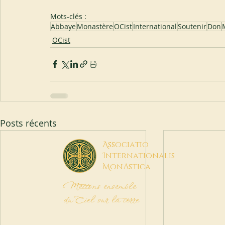
Mots-clés :
Abbaye
Monastère
OCist
International
Soutenir
Don
OCist
Posts récents
A
ssociatio
I
nternationalis
M
onAstica
Mettons ensemble
du Ciel sur la terre