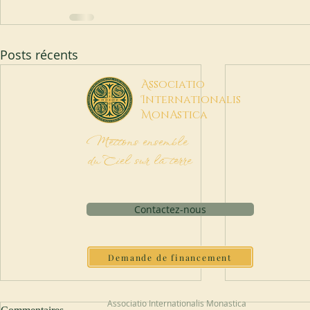
Posts récents
A
ssociatio
I
nternationalis
M
onAstica
Mettons ensemble
du Ciel sur la terre
Contactez-nous
Demande de financement
Associatio Internationalis Monastica