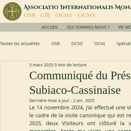
A
I
M
ssociatio
nternationalis
on
O
C
O
O
SB -
IB -
Cist -
CSO
ACCUEIL
QUI SOMMES-NOUS ?
VIE M
Toutes les actualités
OSB
OCSO
OCist
Spécial
3 mars 2025
3 min de lecture
Communiqué du Prési
Subiaco-Cassinaise
Dernière mise à jour :
2 avr. 2025
Le 14 novembre 2024, j’ai effectué une vi
le cadre de la visite canonique qui est r
2025, deux Visiteurs ont clôturé la v