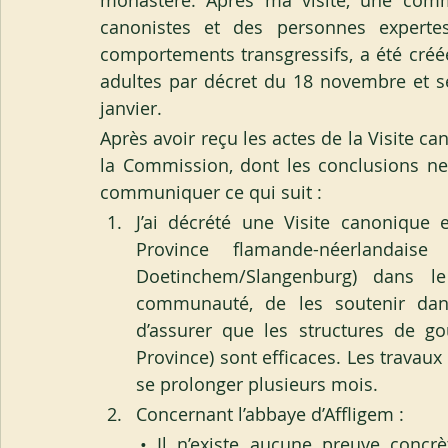
monastère. Après ma visite, une commis
canonistes et des personnes expertes
comportements transgressifs, a été créée
adultes par décret du 18 novembre et se
janvier.
Après avoir reçu les actes de la Visite c
la Commission, dont les conclusions ne
communiquer ce qui suit :
J’ai décrété une Visite canonique 
Province flamande-néerlandaise
Doetinchem/Slangenburg) dans le
communauté, de les soutenir dan
d’assurer que les structures de g
Province) sont efficaces. Les travaux
se prolonger plusieurs mois.
Concernant l’abbaye d’Affligem :
• Il n’existe aucune preuve concr