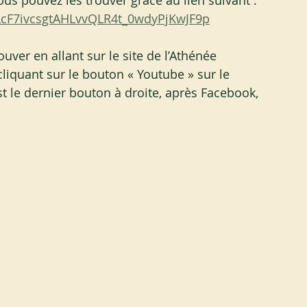
us pouvez les trouver grâce au lien suivant :
PLcF7ivcsgtAHLvvQLR4t_0wdyPjKwJF9p
ouver en allant sur le site de l’Athénée
cliquant sur le bouton « Youtube » sur le 
st le dernier bouton à droite, après Facebook, 