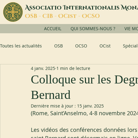
A
I
M
ssociatio
nternationalis
on
O
C
O
O
SB -
IB -
Cist -
CSO
ACCUEIL
QUI SOMMES-NOUS ?
VIE M
Toutes les actualités
OSB
OCSO
OCist
Spécial
4 janv. 2025
1 min de lecture
Colloque sur les Degr
Bernard
Dernière mise à jour :
15 janv. 2025
(Rome, Saint’Anselmo, 4-8 novembre 202
Les vidéos des conférences données lors 