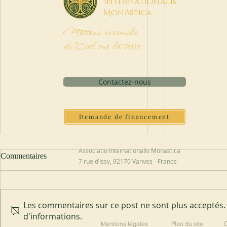
I
nternationalis
M
onAstica
Mettons ensemble
du Ciel sur la terre
Contactez-nous
Demande de financement
Associatio Internationalis Monastica
Commentaires
7 rue d’Issy, 92170 Vanves - France
Les commentaires sur ce post ne sont plus acceptés. 
Abbaye de Blauvac
Nouvel abbé 
d'informations.
Mentions légales
Plan du site
C