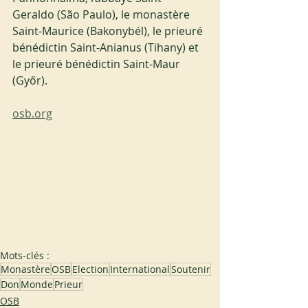
Geraldo (São Paulo), le monastère 
Saint-Maurice (Bakonybél), le prieuré 
bénédictin Saint-Anianus (Tihany) et 
le prieuré bénédictin Saint-Maur 
(Győr).
osb.org
Mots-clés :
Monastère
OSB
Election
International
Soutenir
Don
Monde
Prieur
OSB