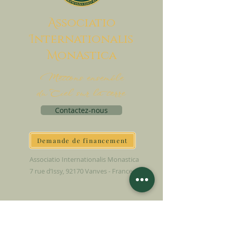
A
ssociatio
I
nternationalis
M
onAstica
Mettons ensemble
du Ciel sur la terre
Contactez-nous
Demande de financement
Associatio Internationalis Monastica
7 rue d’Issy, 92170 Vanves - France