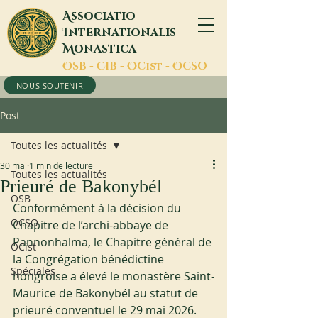
A
ssociatio
I
nternationalis
M
onastica
O
SB -
C
IB -
O
Cist -
O
CSO
NOUS SOUTENIR
Post
Toutes les actualités
30 mai
1 min de lecture
Toutes les actualités
Prieuré de Bakonybél
OSB
Conformément à la décision du 
OCSO
Chapitre de l’archi-abbaye de 
Pannonhalma, le Chapitre général de 
OCist
la Congrégation bénédictine 
Spéciales
hongroise a élevé le monastère Saint-
Maurice de Bakonybél au statut de 
prieuré conventuel le 29 mai 2026. 