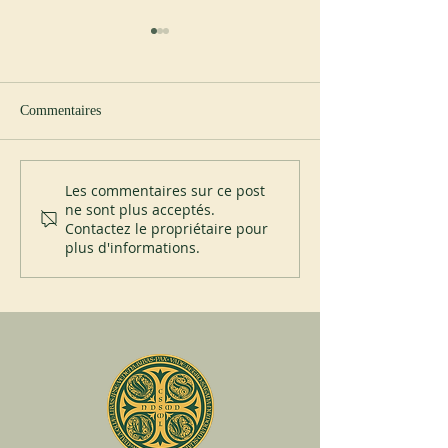
Commentaires
Nouvel abbé à Cullman
Visite du père Ign
Les commentaires sur ce post
ne sont plus acceptés.
à Subiaco
Contactez le propriétaire pour
plus d'informations.