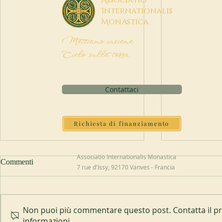
I
nternationalis
M
onAstica
Mettiamo insieme
Cielo sulla terra
Contattaci
Richiesta di finanziamento
Associatio Internationalis Monastica
Commenti
7 rue d'Issy, 92170 Vanves - Francia
Non puoi più commentare questo post. Contatta il pro
informazioni.