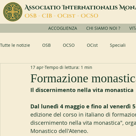
A
I
M
ssociatio
nternationalis
on
O
C
O
O
SB -
IB -
Cist -
CSO
ACCOGLIENZA
CHI SIAMO NOI ?
VI
Tutte le notizie
OSB
OCSO
OCist
Speciali
17 apr
Tempo di lettura: 1 min
Formazione monastic
Il discernimento nella vita monastica
Dal lunedì 4 maggio e fino al venerdì 
edizione del corso in italiano di formazi
discernimento nella vita monastica", organi
Monastico dell'Ateneo.