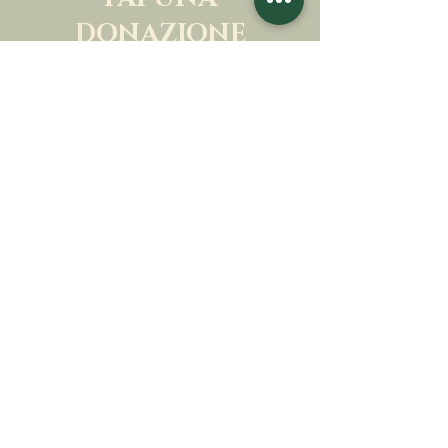
DONAZIONE
SOSTENETE LA NOSTRA MISSIONE
Donazione
Saperne di più
ISCRIVITI ALLA
NEWSLETTER
Saperne di più
Cognome
Nome
E-mail