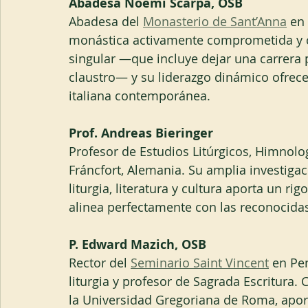
Abadesa Noemi Scarpa, OSB
Abadesa del 
Monasterio de Sant’Anna
 en
monástica activamente comprometida y c
singular —que incluye dejar una carrera 
claustro— y su liderazgo dinámico ofrece
italiana contemporánea.
Prof. Andreas Bieringer
Profesor de Estudios Litúrgicos, Himnolog
Fráncfort, Alemania. Su amplia investiga
liturgia, literatura y cultura aporta un r
alinea perfectamente con las reconocidas
P. Edward Mazich, OSB 
Rector del 
Seminario Saint Vincent
 en Pe
liturgia y profesor de Sagrada Escritura. C
la Universidad Gregoriana de Roma, aport