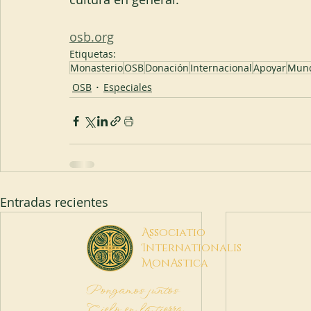
osb.org
Etiquetas:
Monasterio
OSB
Donación
Internacional
Apoyar
Mun
OSB
Especiales
Entradas recientes
A
ssociatio
I
nternationalis
M
onAstica
Pongamos juntos
Cielo en la tierra