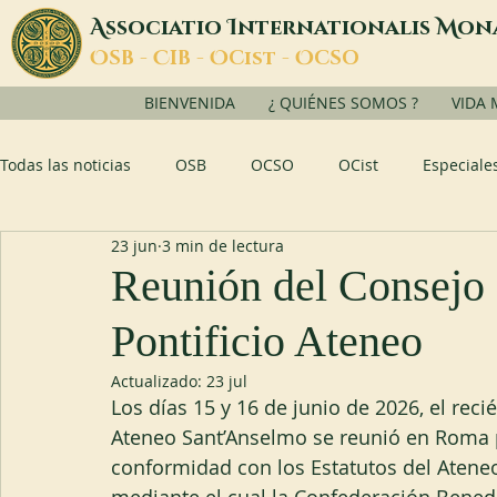
A
I
M
ssociatio
nternationalis
on
O
C
O
O
SB -
IB -
Cist -
CSO
BIENVENIDA
¿ QUIÉNES SOMOS ?
VIDA
Todas las noticias
OSB
OCSO
OCist
Especiale
23 jun
3 min de lectura
Reunión del Consejo 
Pontificio Ateneo
Actualizado:
23 jul
Los días 15 y 16 de junio de 2026, el rec
Ateneo Sant’Anselmo se reunió en Roma p
conformidad con los Estatutos del Ateneo