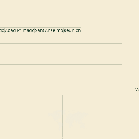
do
Abad Primado
Sant'Anselmo
Reunión
V