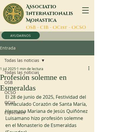
A
ssociatio
I
nternationalis
M
onastica
O
SB -
C
IB -
O
Cist -
O
CSO
AYUDARNOS
Entrada
Todas las noticias
1 jul 2025
1 min de lectura
Todas las noticias
Profesión solemne en
OSB
Esmeraldas
OCSO
El 28 de junio de 2025, Festividad del 
OCist
Inmaculado Corazón de Santa María, 
Hermana Mariana de Jesús Quiñónez 
Especiales
Luisamano hizo profesión solemne 
en el Monasterio de Esmeraldas 