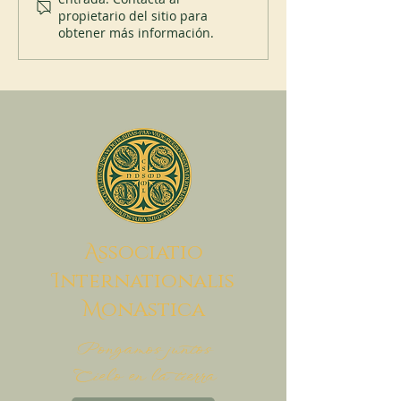
propietario del sitio para
obtener más información.
A
ssociatio
I
nternationalis
M
onAstica
Pongamos juntos
Cielo en la tierra