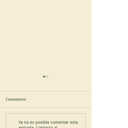
Comentarios
Abadía de Blauvac
Nuevo abad en Sp
Ya no es posible comentar esta
entrada. Contacta al