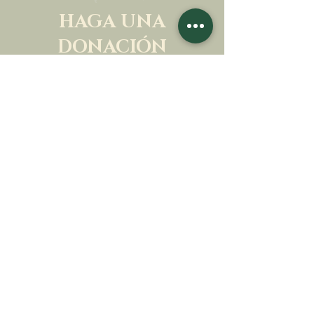
HAGA UNA
DONACIÓN
APOYA NUESTRA MISIÓN
Donación
Más información
SUSCRÍBETE AL
BOLETÍN
Más información
Apellido
Nombre de pila