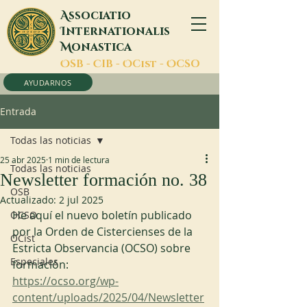
A
ssociatio
I
nternationalis
M
onastica
O
SB -
C
IB -
O
Cist -
O
CSO
AYUDARNOS
Entrada
Todas las noticias
25 abr 2025
1 min de lectura
Todas las noticias
Newsletter formación no. 38
OSB
Actualizado:
2 jul 2025
He aquí el nuevo boletín publicado 
OCSO
por la Orden de Cistercienses de la 
OCist
Estricta Observancia (OCSO) sobre 
Especiales
formación:
https://ocso.org/wp-
content/uploads/2025/04/Newsletter