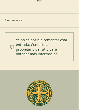
Comentarios
Nuevo abad en Spencer
200 años del Mont
Ya no es posible comentar esta
entrada. Contacta al
propietario del sitio para
obtener más información.