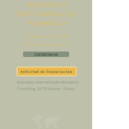
A
ssociatio
I
nternationalis
M
onAstica
Pongamos juntos
Cielo en la tierra
Contáctanos
Solicitud de financiación
Associatio Internationalis Monastica
7 rue d’Issy, 92170 Vanves - France