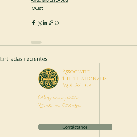
OCist
Entradas recientes
A
ssociatio
I
nternationalis
M
onAstica
Pongamos juntos
Cielo en la tierra
Contáctanos