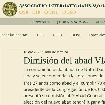
A
I
M
ssociatio
nternationalis
on
O
C
O
O
SB -
IB -
Cist -
CSO
BIENVENIDA
¿ QUIÉNES SOMOS ?
VIDA
Todas las noticias
OSB
OCSO
OCist
Especiale
16 dic 2025
1 min de lectura
Dimisión del abad Vl
La comunidad de la abadía de Notre-Dame
vida y se encomienda a las oraciones de 
Tras 27 años como abad y al cumplir 70 a
presidente de la Congregación de los Cis
presentó su dimisión al P. Abad General du
elección del nuevo abad tendrá lugar a fi