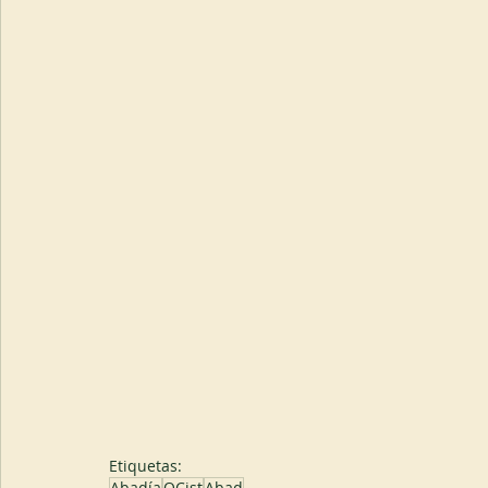
Etiquetas:
Abadía
OCist
Abad