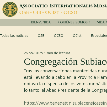
A
I
M
ssociatio
nternationalis
on
O
C
O
O
SB -
IB -
Cist -
CSO
BIENVENIDA
¿ QUIÉNES SOMOS ?
VIDA
Todas las noticias
OSB
OCSO
OCist
Especiale
26 nov 2025
1 min de lectura
Congregación Subiac
Tras las conversaciones mantenidas duran
está llevando a cabo en la Provincia Fla
obtuvo la dispensa de los votos monástic
lo tanto, el Abad Presidente de la Congreg
https://www.benedettinisublacensicassin