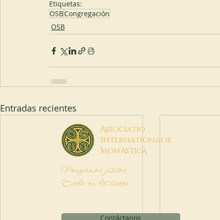
Etiquetas:
OSB
Congregación
OSB
Entradas recientes
A
ssociatio
I
nternationalis
M
onAstica
Pongamos juntos
Cielo en la tierra
Contáctanos