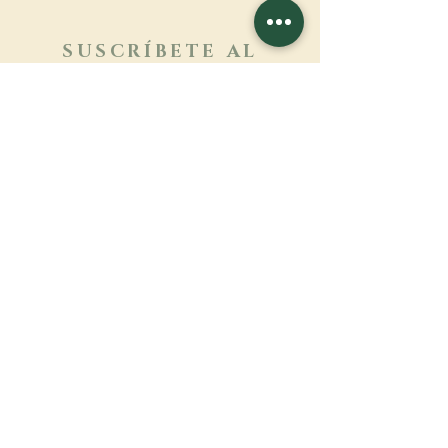
SUSCRÍBETE AL
BOLETÍN
Más información
Apellido
Nombre de pila
E-mail
Lengua
Nombre del monasterio