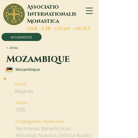
A
ssociatio
I
nternationalis
M
onastica
O
SB -
C
IB -
O
Cist -
O
CSO
AYUDARNOS
< Atrás
Mozambique
Mozambique
HO/FE
Mujeres
Orden
OSB
Congregación / Federación
Hermanas Benedictinas
Africanas Nuestra Señora Auxilio