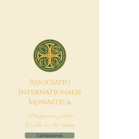
A
ssociatio
I
nternationalis
M
onAstica
Pongamos juntos
Cielo en la tierra
Contáctanos