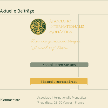
Aktuelle Beiträge
A
ssociatio
I
nternationalis
M
onAstica
Lass uns zusammen bringen
Himmel auf Erden
Kontaktieren Sie uns
Finanzierungsanfrage
Associatio Internationalis Monastica
Kommentare
7 rue d’Issy, 92170 Vanves - France