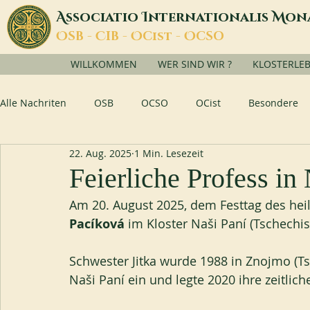
A
I
M
ssociatio
nternationalis
on
O
C
O
O
SB -
IB -
Cist -
CSO
WILLKOMMEN
WER SIND WIR ?
KLOSTERLE
Alle Nachriten
OSB
OCSO
OCist
Besondere
22. Aug. 2025
1 Min. Lesezeit
Feierliche Profess in
Am 20. August 2025, dem Festtag des hei
Pacíková 
im Kloster Naši Paní (Tschechis
Schwester Jitka wurde 1988 in Znojmo (Ts
Naši Paní ein und legte 2020 ihre zeitlic