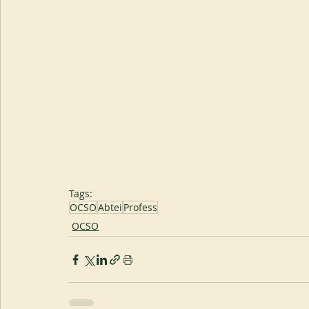
Tags:
OCSO
Abtei
Profess
OCSO