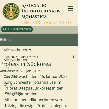
A
ssociatio
I
nternationalis
M
onastica
O
SB -
C
IB -
O
Cist -
O
CSO
UNS UNTERSTÜTZEN
Beitrag
Alle Nachriten
10. Jan. 2025
1 Min. Lesezeit
Alle Nachriten
Profess in Südkorea
OSB
Aktualisiert:
28. Jan. 2025
Am Mittwoch, dem 15. Januar 2025, 
OCSO
wird Schwester Johanna Lee im 
OCist
Priorat Daegu (Südkorea) in der 
Besondere
Kongregation der 
Missionsbenediktinerinnen von 
Tutzing die ewige Profess ablegen.