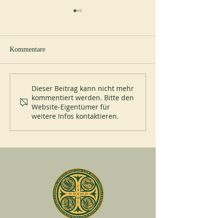
Kommentare
Neuer Abt in Cullman
Papst Leo XIV. be
Dieser Beitrag kann nicht mehr
kommentiert werden. Bitte den
Abtei Montecassin
Website-Eigentümer für
Juli 2026
weitere Infos kontaktieren.