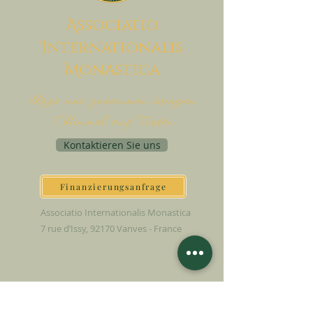
A
ssociatio
I
nternationalis
M
onAstica
Lass uns zusammen bringen
Himmel auf Erden
Kontaktieren Sie uns
Finanzierungsanfrage
Associatio Internationalis Monastica
7 rue d’Issy, 92170 Vanves - France