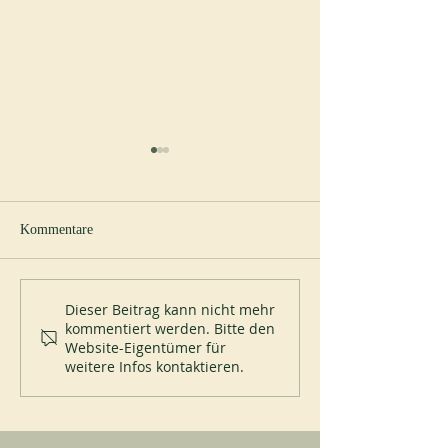
Kommentare
Neuer Abt in Cul
Ewige Profess im Priorat St
Dieser Beitrag kann nicht mehr
kommentiert werden. Bitte den
Placid
Website-Eigentümer für
weitere Infos kontaktieren.