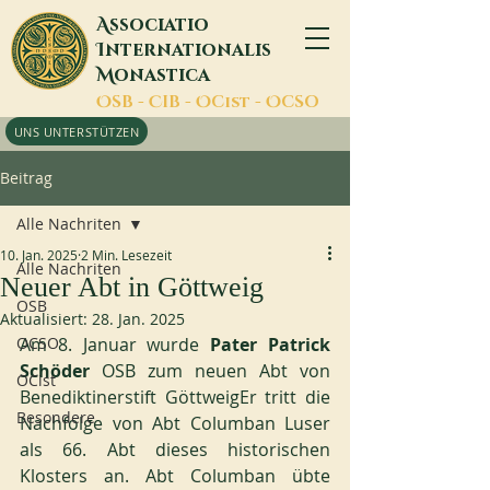
A
ssociatio
I
nternationalis
M
onastica
O
SB -
C
IB -
O
Cist -
O
CSO
UNS UNTERSTÜTZEN
Beitrag
Alle Nachriten
10. Jan. 2025
2 Min. Lesezeit
Alle Nachriten
Neuer Abt in Göttweig
OSB
Aktualisiert:
28. Jan. 2025
OCSO
Am 8. Januar wurde 
Pater Patrick 
Schöder 
OSB zum neuen Abt von 
OCist
Benediktinerstift GöttweigEr tritt die 
Besondere
Nachfolge von Abt Columban Luser 
als 66. Abt dieses historischen 
Klosters an. Abt Columban übte 