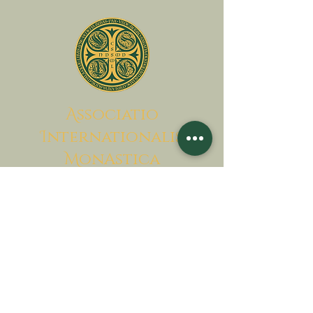
A
ssociatio
I
nternationalis
M
onAstica
Lass uns zusammen bringen
Himmel auf Erden
Kontaktieren Sie uns
Finanzierungsanfrage
Associatio Internationalis Monastica