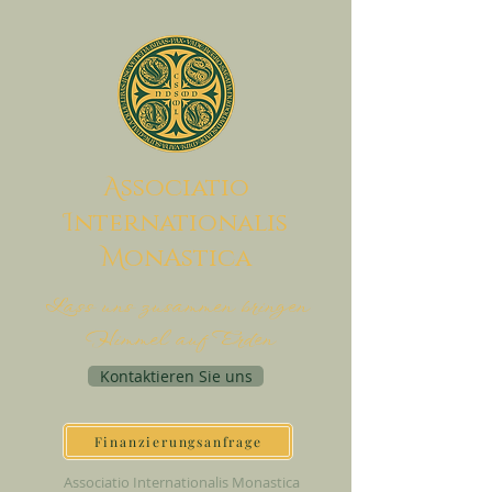
A
ssociatio
I
nternationalis
M
onAstica
Lass uns zusammen bringen
Himmel auf Erden
Kontaktieren Sie uns
Finanzierungsanfrage
Associatio Internationalis Monastica