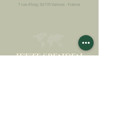
7 rue d’Issy, 92170 Vanves - France
JETZT SPENDEN
UNTERSTÜTZEN SIE UNSERE MISSION
Spende
Mehr erfahren
SICH FÜR DEN
NEWSLETTER
ANMELDEN
Mehr erfahren