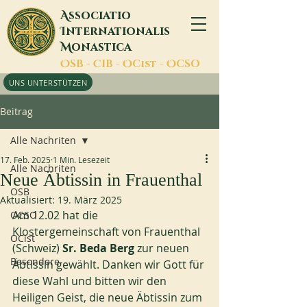
A
ssociatio
I
nternationalis
M
onastica
O
SB -
C
IB -
O
Cist -
O
CSO
UNS UNTERSTÜTZEN
Beitrag
Alle Nachriten
17. Feb. 2025
1 Min. Lesezeit
Alle Nachriten
Neue Äbtissin in Frauenthal
OSB
Aktualisiert:
19. März 2025
Am 12.02 hat die 
OCSO
Klostergemeinschaft von Frauenthal 
OCist
(Schweiz) 
Sr. Beda Berg
 zur neuen 
Besondere
Äbtissin gewählt. Danken wir Gott für 
diese Wahl und bitten wir den 
Heiligen Geist, die neue Äbtissin zum 