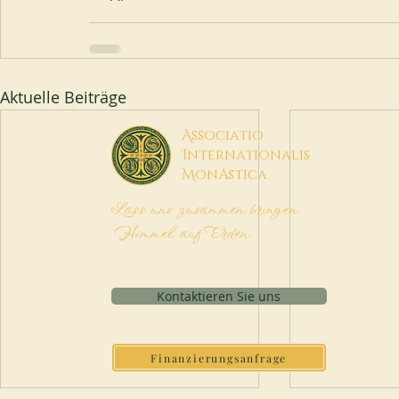
Aktuelle Beiträge
A
ssociatio
I
nternationalis
M
onAstica
Lass uns zusammen bringen
Himmel auf Erden
Kontaktieren Sie uns
Finanzierungsanfrage