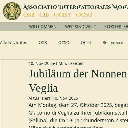
A
I
M
ssociatio
nternationalis
on
O
C
O
O
SB -
IB -
Cist -
CSO
WILLKOMMEN
WER SIND WIR ?
KLOSTERLE
Alle Nachriten
OSB
OCSO
OCist
Besondere
10. Nov. 2025
1 Min. Lesezeit
Jubiläum der Nonnen
Veglia
Aktualisiert:
10. Nov. 2025
Am Montag, dem 27. Oktober 2025, begabe
Giacomo di Veglia zu ihrer Jubiläumswall
(Follina), die im 13. Jahrhundert von Zi