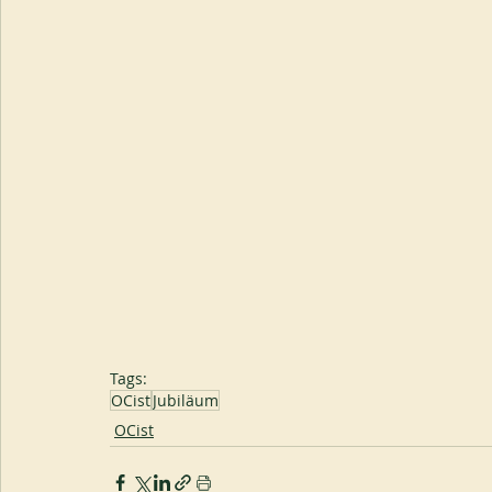
Tags:
OCist
Jubiläum
OCist